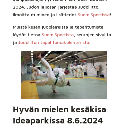
2024. Judon lajiosan järjestää Judoliitto.
Ilmoittautuminen ja lisätiedot
SuomiSportissa
!
Muista kesän judoleireistä ja tapahtumista
löydät tietoa
SuomiSportista
, seurojen sivuilta
ja
Judoliiton tapahtumakalenterista
.
Hyvän mielen kesäkisa
Ideaparkissa 8.6.2024