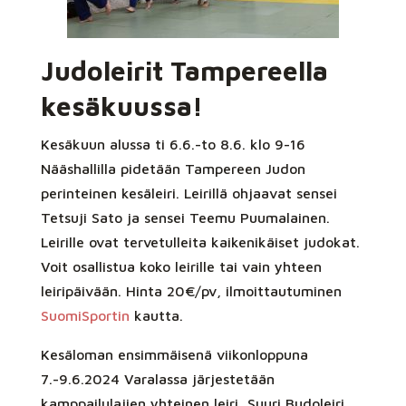
Judoleirit Tampereella
kesäkuussa!
Kesäkuun alussa ti 6.6.-to 8.6. klo 9-16
Nääshallilla pidetään Tampereen Judon
perinteinen kesäleiri. Leirillä ohjaavat sensei
Tetsuji Sato ja sensei Teemu Puumalainen.
Leirille ovat tervetulleita kaikenikäiset judokat.
Voit osallistua koko leirille tai vain yhteen
leiripäivään. Hinta 20€/pv, ilmoittautuminen
SuomiSportin
kautta.
Kesäloman ensimmäisenä viikonloppuna
7.-9.6.2024 Varalassa järjestetään
kamppailulajien yhteinen leiri, Suuri Budoleiri