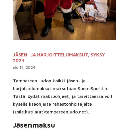
JÄSEN- JA HARJOITTELUMAKSUT, SYKSY
2024
elo 11, 2024
Tampereen Judon kaikki jäsen- ja
harjoittelumaksut maksetaan SuomiSportiin.
Tästä löydät maksuohjeet, ja tarvittaessa voit
kysellä lisäohjeita rahastonhoitajalta
(soile.kutila(at)tampereenjudo.net).
Jäsenmaksu