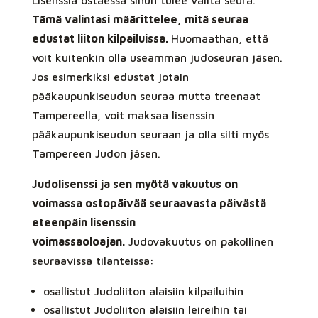
Lisenssiä ostaessa sinun tulee valita seura.
Tämä valintasi määrittelee, mitä seuraa
edustat liiton kilpailuissa.
Huomaathan, että
voit kuitenkin olla useamman judoseuran jäsen.
Jos esimerkiksi edustat jotain
pääkaupunkiseudun seuraa mutta treenaat
Tampereella, voit maksaa lisenssin
pääkaupunkiseudun seuraan ja olla silti myös
Tampereen Judon jäsen.
Judolisenssi ja sen myötä vakuutus on
voimassa ostopäivää seuraavasta päivästä
eteenpäin lisenssin
voimassaoloajan.
Judovakuutus on pakollinen
seuraavissa tilanteissa:
osallistut Judoliiton alaisiin kilpailuihin
osallistut Judoliiton alaisiin leireihin tai