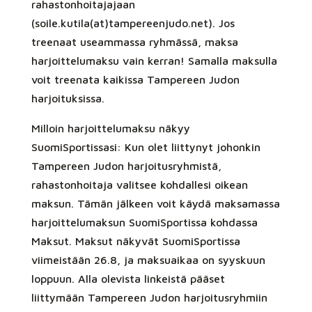
rahastonhoitajajaan
(soile.kutila(at)tampereenjudo.net). Jos
treenaat useammassa ryhmässä, maksa
harjoittelumaksu vain kerran! Samalla maksulla
voit treenata kaikissa Tampereen Judon
harjoituksissa.
Milloin harjoittelumaksu näkyy
SuomiSportissasi: Kun olet liittynyt johonkin
Tampereen Judon harjoitusryhmistä,
rahastonhoitaja valitsee kohdallesi oikean
maksun. Tämän jälkeen voit käydä maksamassa
harjoittelumaksun SuomiSportissa kohdassa
Maksut. Maksut näkyvät SuomiSportissa
viimeistään 26.8, ja maksuaikaa on syyskuun
loppuun. Alla olevista linkeistä pääset
liittymään Tampereen Judon harjoitusryhmiin