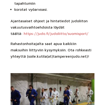
tapahtumiin
korotat vyöarvoasi.
Ajantasaiset ohjeet ja hintatiedot judoliiton
vakuutusvaihtoehdoista löydät
täältä:
https://judo.fi/judoliitto/suomisport/
Rahastonhoitajalta saat apua kaikkiin
maksuihin liittyviin kysymyksiin. Ota rohkeasti
yhteyttä (soile.kutila(at)tampereenjudo.net)!