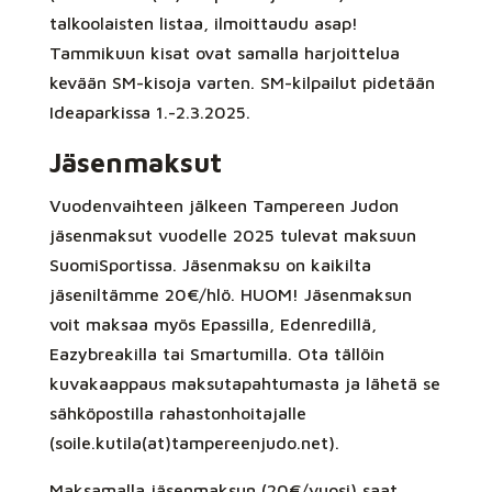
talkoolaisten listaa, ilmoittaudu asap!
Tammikuun kisat ovat samalla harjoittelua
kevään SM-kisoja varten. SM-kilpailut pidetään
Ideaparkissa 1.-2.3.2025.
Jäsenmaksut
Vuodenvaihteen jälkeen Tampereen Judon
jäsenmaksut vuodelle 2025 tulevat maksuun
SuomiSportissa. Jäsenmaksu on kaikilta
jäseniltämme 20€/hlö. HUOM! Jäsenmaksun
voit maksaa myös Epassilla, Edenredillä,
Eazybreakilla tai Smartumilla. Ota tällöin
kuvakaappaus maksutapahtumasta ja lähetä se
sähköpostilla rahastonhoitajalle
(soile.kutila(at)tampereenjudo.net).
Maksamalla jäsenmaksun (20€/vuosi) saat