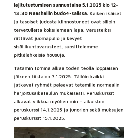
lajitutustumisen sunnuntaina 5.1.2025 klo 12-
13:30 Nääshallin budo4-salissa.
Kaiken ikäiset
ja tasoiset judosta kiinnostuneet ovat silloin
tervetulleita kokeilemaan lajia. Varusteiksi
riittävät juomapullo ja kevyet
sisäliikuntavarusteet, suosittelemme
pitkälahkeisia housuja.
Tatamin töminä alkaa toden teolla loppiaisen
jälkeen tiistaina 7.1.2025. Tällöin kaikki
jatkavat ryhmät palaavat tatamille normaalin
harjoitusaikataulun mukaisesti. Peruskurssit
alkavat viikkoa myöhemmin – aikuisten
peruskurssi 14.1.2025 ja junorien sekä muksujen
peruskurssit 15.1.2025.