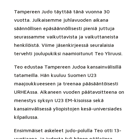
Tampereen Judo täyttää tänä vuonna 30
vuotta. Julkaisemme juhlavuoden aikana
säännöllisen epäsäännöllisesti pieniä juttuja
seurassamme vaikuttavista ja vaikuttaneista
henkilöistä. Viime jäsenkirjeessä seuralaisia
tervehti joulupukiksi naamioitunut Teo Yliruusi.
Teo edustaa Tampereen Judoa kansainvälisillä
tatameilla. Hän kuuluu Suomen U23
maajoukkueeseen ja treenaa pääsääntöisesti
URHEAssa. Alkaneen vuoden päätavoitteena on
menestys syksyn U23 EM-kisoissa sekä
kansainvälisessä yliopistojen kesä-universiades
kilpailussa.
Ensimmäiset askeleet judo-polulla Teo otti 13-
vuotiaana, ja judosta tuli hänen päälajinsa