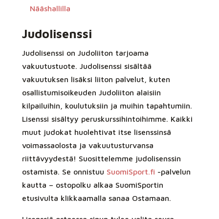
Nääshallilla
Judolisenssi
Judolisenssi on Judoliiton tarjoama
vakuutustuote. Judolisenssi sisältää
vakuutuksen lisäksi liiton palvelut, kuten
osallistumisoikeuden Judoliiton alaisiin
kilpailuihin, koulutuksiin ja muihin tapahtumiin.
Lisenssi sisältyy peruskurssihintoihimme. Kaikki
muut judokat huolehtivat itse lisenssinsä
voimassaolosta ja vakuutusturvansa
riittävyydestä! Suosittelemme judolisenssin
ostamista. Se onnistuu
SuomiSport.fi
-palvelun
kautta – ostopolku alkaa SuomiSportin
etusivulta klikkaamalla sanaa Ostamaan.