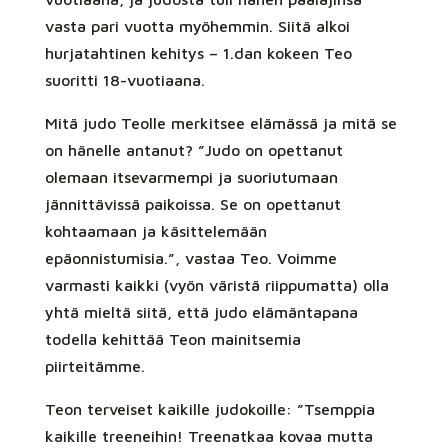
vasta pari vuotta myöhemmin. Siitä alkoi
hurjatahtinen kehitys – 1.dan kokeen Teo
suoritti 18-vuotiaana.
Mitä judo Teolle merkitsee elämässä ja mitä se
on hänelle antanut? ”Judo on opettanut
olemaan itsevarmempi ja suoriutumaan
jännittävissä paikoissa. Se on opettanut
kohtaamaan ja käsittelemään
epäonnistumisia.”, vastaa Teo. Voimme
varmasti kaikki (vyön väristä riippumatta) olla
yhtä mieltä siitä, että judo elämäntapana
todella kehittää Teon mainitsemia
piirteitämme.
Teon terveiset kaikille judokoille: ”Tsemppia
kaikille treeneihin! Treenatkaa kovaa mutta