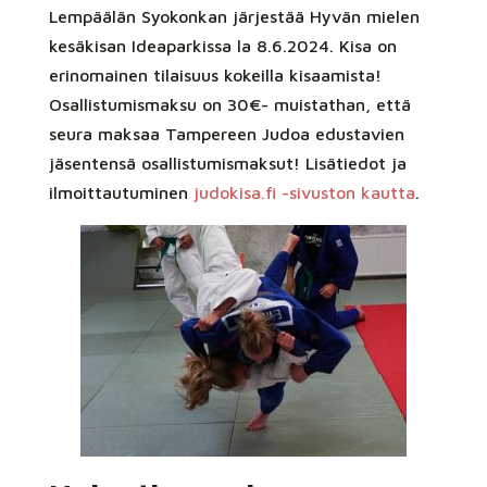
Lempäälän Syokonkan järjestää Hyvän mielen
kesäkisan Ideaparkissa la 8.6.2024. Kisa on
erinomainen tilaisuus kokeilla kisaamista!
Osallistumismaksu on 30€- muistathan, että
seura maksaa Tampereen Judoa edustavien
jäsentensä osallistumismaksut! Lisätiedot ja
ilmoittautuminen
judokisa.fi -sivuston kautta
.