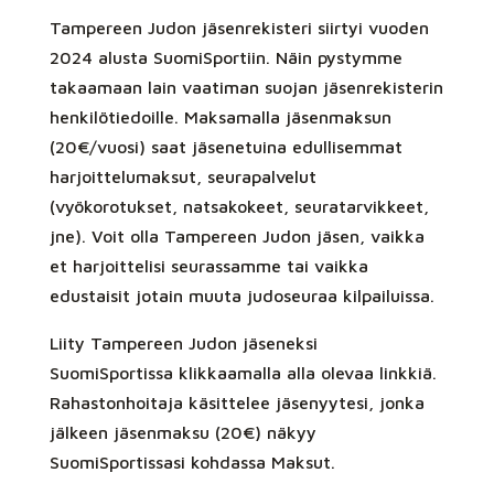
Tampereen Judon jäsenrekisteri siirtyi vuoden
2024 alusta SuomiSportiin. Näin pystymme
takaamaan lain vaatiman suojan jäsenrekisterin
henkilötiedoille. Maksamalla jäsenmaksun
(20€/vuosi) saat jäsenetuina edullisemmat
harjoittelumaksut, seurapalvelut
(vyökorotukset, natsakokeet, seuratarvikkeet,
jne). Voit olla Tampereen Judon jäsen, vaikka
et harjoittelisi seurassamme tai vaikka
edustaisit jotain muuta judoseuraa kilpailuissa.
Liity Tampereen Judon jäseneksi
SuomiSportissa klikkaamalla alla olevaa linkkiä.
Rahastonhoitaja käsittelee jäsenyytesi, jonka
jälkeen jäsenmaksu (20€) näkyy
SuomiSportissasi kohdassa Maksut.