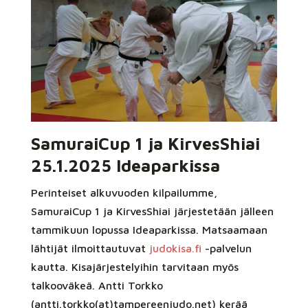
SamuraiCup 1 ja KirvesShiai
25.1.2025 Ideaparkissa
Perinteiset alkuvuoden kilpailumme,
SamuraiCup 1 ja KirvesShiai järjestetään jälleen
tammikuun lopussa Ideaparkissa. Matsaamaan
lähtijät ilmoittautuvat
judokisa.fi
-palvelun
kautta. Kisajärjestelyihin tarvitaan myös
talkooväkeä. Antti Torkko
(antti.torkko(at)tampereenjudo.net) kerää