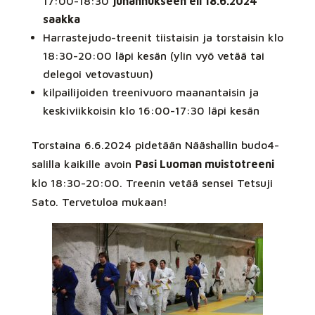
17:00-18:30
juhannukseen eli 18.6.2024
saakka
Harrastejudo-treenit tiistaisin ja torstaisin klo
18:30-20:00 läpi kesän (ylin vyö vetää tai
delegoi vetovastuun)
kilpailijoiden treenivuoro maanantaisin ja
keskiviikkoisin klo 16:00-17:30 läpi kesän
Torstaina 6.6.2024 pidetään Nääshallin budo4-
salilla kaikille avoin
Pasi Luoman muistotreeni
klo 18:30-20:00. Treenin vetää sensei Tetsuji
Sato. Tervetuloa mukaan!