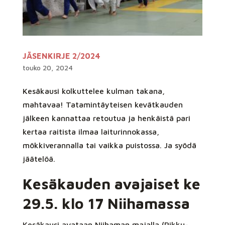
JÄSENKIRJE 2/2024
touko 20, 2024
Kesäkausi kolkuttelee kulman takana,
mahtavaa! Tatamintäyteisen kevätkauden
jälkeen kannattaa retoutua ja henkäistä pari
kertaa raitista ilmaa laiturinnokassa,
mökkiverannalla tai vaikka puistossa. Ja syödä
jäätelöä.
Kesäkauden avajaiset ke
29.5. klo 17 Niihamassa
Kesäkausi avataan Niihaman majalla (Pikku-