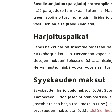
Sovelletun judon (parajudo)
harrastajille
lisää parajudokoita mukaan tatamille. Maan
treeni sopii aloittaville, ja toimii lisäharj
vastuuohjaajalta (Kalle Kiviniemi).
Harjoituspaikat
Lähes kaikki harjoituksemme pidetään Nää
Kirkkoharjun koululla. Hervannan vapaa-ai
tietojen mukaan) tulossa enää tatamisalej
Hervannasta, minkä vuoksi vuosien mittain
Syyskauden maksut
Syyskauden harjoittelumaksut löydät Suomi
Tampereen Judon jäsen SuomiSportissa ja
jäsenhintaisen harjoittelumaksun (115€).
syyskauden maksuista löydät
tästä ohjee