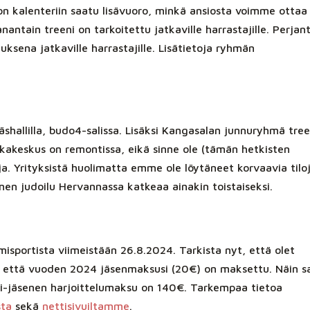
 on kalenteriin saatu lisävuoro, minkä ansiosta voimme ottaa
antain treeni on tarkoitettu jatkaville harrastajille. Perjan
oituksena jatkaville harrastajille. Lisätietoja ryhmän
shallilla, budo4-salissa. Lisäksi Kangasalan junnuryhmä tre
kakeskus on remontissa, eikä sinne ole (tämän hetkisten
a. Yrityksistä huolimatta emme ole löytäneet korvaavia tilo
en judoilu Hervannassa katkeaa ainakin toistaiseksi.
sportista viimeistään 26.8.2024. Tarkista nyt, että olet
 että vuoden 2024 jäsenmaksusi (20€) on maksettu. Näin s
 Ei-jäsenen harjoittelumaksu on 140€. Tarkempaa tietoa
sta
sekä
nettisivuiltamme
.