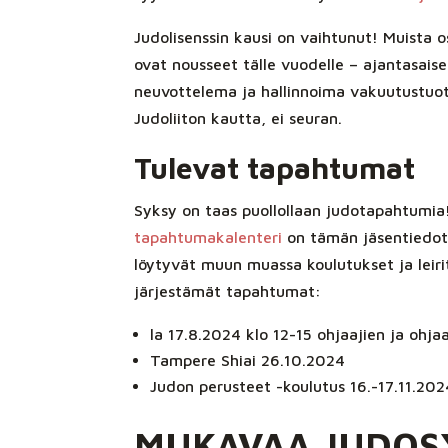
Judolisenssin kausi on vaihtunut! Muista 
ovat nousseet tälle vuodelle – ajantasais
neuvottelema ja hallinnoima vakuutustuote.
Judoliiton kautta, ei seuran.
Tulevat tapahtumat
Syksy on taas puollollaan judotapahtumia!
tapahtumakalenteri
on tämän jäsentiedott
löytyvät muun muassa koulutukset ja leiri
järjestämät tapahtumat:
la 17.8.2024 klo 12-15 ohjaajien ja ohjaa
Tampere Shiai 26.10.2024
Judon perusteet -koulutus 16.-17.11.202
MUKAVAA JUDOSY