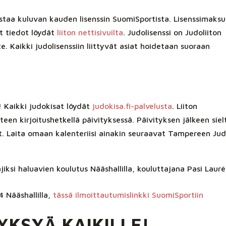
ostaa kuluvan kauden lisenssin SuomiSportista. Lisenssimaksu
et tiedot löydät
liiton nettisivuilta
. Judolisenssi on Judoliiton
 Kaikki judolisenssiin liittyvät asiat hoidetaan suoraan
 Kaikki judokisat löydät
judokisa.fi-palvelusta
. Liiton
een kirjoitushetkellä päivityksessä. Päivityksen jälkeen siel
t. Laita omaan kalenteriisi ainakin seuraavat Tampereen Ju
jiksi haluavien koulutus Nääshallilla, kouluttajana Pasi Laur
4 Nääshallilla,
tässä ilmoittautumislinkki SuomiSportiin
KSYÄ KAIKILLE!