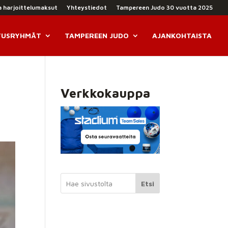
a harjoittelumaksut
Yhteystiedot
Tampereen Judo 30 vuotta 2025
TUSRYHMÄT
TAMPEREEN JUDO
AJANKOHTAISTA
Verkkokauppa
Etsi