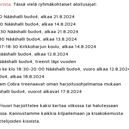
erista
. Tässä vielä ryhmäkohtaiset aloitusajat:
0 Nääshalli budo4, alkaa 21.8.2024
0 Nääshalli budo4, alkaa 14.8.2024
8:30 Nääshalli budo4, alkaa 21.8.2024
:30 Nääshalli budo4, alkaa 13.8.2024
17-18:30 Kirkkoharjun koulu, alkaa 14.8.2024
Nääshalli budo4, alkaa 12.8.2024
Nääshalli budo4, treenit läpi vuoden
a ke klo 18:30-20:00 Nääshalli budo4, vuoro alkaa 12.8.202
do4, alkaa 18.8.2024
Team Cobra treenaavat oman harjoitusohjelmansa mukaan
äshalli budo4, vuorot alkavat 17.8.2024
i/nuori harjoittelee kaksi kertaa viikossa tai halutessaan
ossa. Kannustamme kaikkia kilpailemaan ja kisakokemusta
ttelijoiden kisoista.