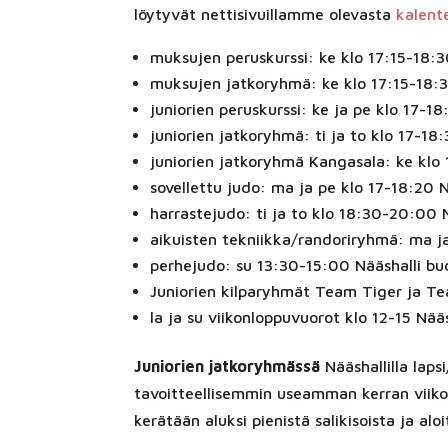
löytyvät nettisivuillamme olevasta
kalent
muksujen peruskurssi: ke klo 17:15-18:3
muksujen jatkoryhmä: ke klo 17:15-18:3
juniorien peruskurssi: ke ja pe klo 17-1
juniorien jatkoryhmä: ti ja to klo 17-18
juniorien jatkoryhmä Kangasala: ke klo 
sovellettu judo: ma ja pe klo 17-18:20 
harrastejudo: ti ja to klo 18:30-20:00 
aikuisten tekniikka/randoriryhmä: ma j
perhejudo: su 13:30-15:00 Nääshalli bu
Juniorien kilparyhmät Team Tiger ja 
la ja su viikonloppuvuorot klo 12-15 Nä
Juniorien jatkoryhmässä
Nääshallilla laps
tavoitteellisemmin useamman kerran viik
kerätään aluksi pienistä salikisoista ja aloi