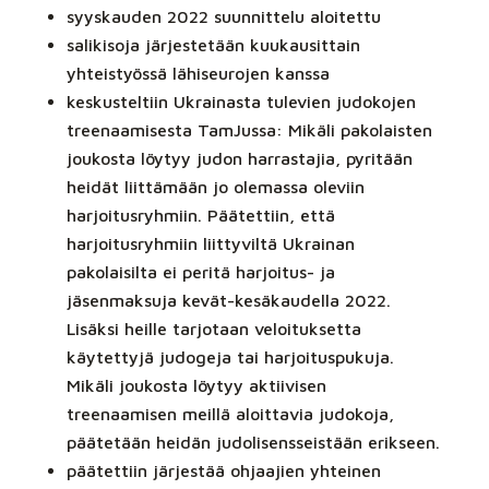
syyskauden 2022 suunnittelu aloitettu
salikisoja järjestetään kuukausittain
yhteistyössä lähiseurojen kanssa
keskusteltiin Ukrainasta tulevien judokojen
treenaamisesta TamJussa: Mikäli pakolaisten
joukosta löytyy judon harrastajia, pyritään
heidät liittämään jo olemassa oleviin
harjoitusryhmiin. Päätettiin, että
harjoitusryhmiin liittyviltä Ukrainan
pakolaisilta ei peritä harjoitus- ja
jäsenmaksuja kevät-kesäkaudella 2022.
Lisäksi heille tarjotaan veloituksetta
käytettyjä judogeja tai harjoituspukuja.
Mikäli joukosta löytyy aktiivisen
treenaamisen meillä aloittavia judokoja,
päätetään heidän judolisensseistään erikseen.
päätettiin järjestää ohjaajien yhteinen