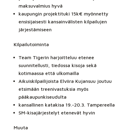
maksuvalmius hyvä
kaupungin projektituki 15k€ myönnetty
ensisijaisesti kansainvälisten kilpailujen
järjestämiseen
Kilpailutoiminta
Team Tigerin harjoitteluu etenee
suunnitellusti, tiedossa kisoja sekä
kotimaassa että ulkomailla
Aikuiskilpailijoista Elviira Kujansuu joutuu
etsimään treenivastuksia myös
pääkaupunkiseudulta
kansallinen katakisa 19.-20.3. Tampereella
SM-kisajärjestelyt etenevät hyvin
Muuta