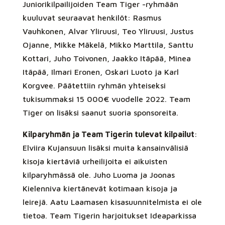
Juniorikilpailijoiden Team Tiger -ryhmään
kuuluvat seuraavat henkilöt: Rasmus
Vauhkonen, Alvar Yliruusi, Teo Yliruusi, Justus
Ojanne, Mikke Mäkelä, Mikko Marttila, Santtu
Kottari, Juho Toivonen, Jaakko Itäpää, Minea
Itäpää, Ilmari Eronen, Oskari Luoto ja Karl
Korgvee. Päätettiin ryhmän yhteiseksi
tukisummaksi 15 000€ vuodelle 2022. Team
Tiger on lisäksi saanut suoria sponsoreita.
Kilparyhmän ja Team Tigerin tulevat kilpailut
:
Elviira Kujansuun lisäksi muita kansainvälisiä
kisoja kiertäviä urheilijoita ei aikuisten
kilparyhmässä ole. Juho Luoma ja Joonas
Kielenniva kiertänevät kotimaan kisoja ja
leirejä. Aatu Laamasen kisasuunnitelmista ei ole
tietoa. Team Tigerin harjoitukset Ideaparkissa