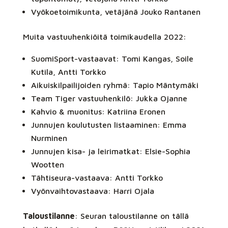
Vyökoetoimikunta, vetäjänä Jouko Rantanen
Muita vastuuhenkiöitä toimikaudella 2022:
SuomiSport-vastaavat: Tomi Kangas, Soile
Kutila, Antti Torkko
Aikuiskilpailijoiden ryhmä: Tapio Mäntymäki
Team Tiger vastuuhenkilö: Jukka Ojanne
Kahvio & muonitus: Katriina Eronen
Junnujen koulutusten listaaminen: Emma
Nurminen
Junnujen kisa- ja leirimatkat: Elsie-Sophia
Wootten
Tähtiseura-vastaava: Antti Torkko
Vyönvaihtovastaava: Harri Ojala
Taloustilanne
: Seuran taloustilanne on tällä