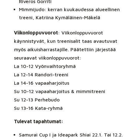
Riveros Gorriti
Mimmijudo: kerran kuukaudessa alueellinen
treeni, Katriina Kymäläinen-Mäkelä
Viikonloppuvuorot
: Viikonloppuvuorot
käynnistyvät, kun treenisalit taas avautuvat
myös aikuisharrastajille. Päätettiin järjestää
seuraavat viikonloppuvuorot:
La 10-12 Vyönvaihtoryhmä
La 12-14 Randori-treeni
La 14-16 vapaaharjoitus
Su 10-12 vapaaharjoitus & mimmitreeni
Su 12-13 Perhebudo
Su 13-16 Kata-ryhmä
Tulevat tapahtumat:
Samurai Cup I ja Ideapark Shiai 22.1. Tai 12.2.