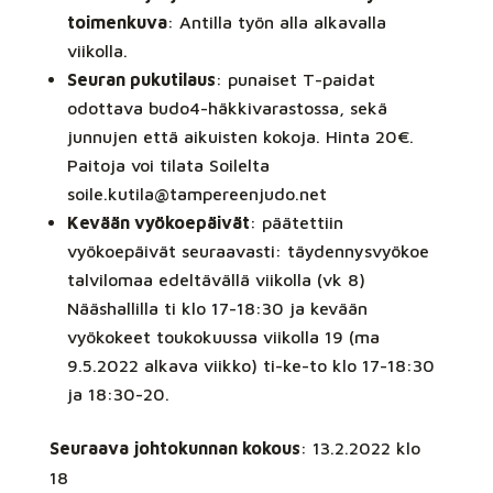
toimenkuva
: Antilla työn alla alkavalla
viikolla.
Seuran pukutilaus
: punaiset T-paidat
odottava budo4-häkkivarastossa, sekä
junnujen että aikuisten kokoja. Hinta 20€.
Paitoja voi tilata Soilelta
soile.kutila@tampereenjudo.net
Kevään vyökoepäivät
: päätettiin
vyökoepäivät seuraavasti: täydennysvyökoe
talvilomaa edeltävällä viikolla (vk 8)
Nääshallilla ti klo 17-18:30 ja kevään
vyökokeet toukokuussa viikolla 19 (ma
9.5.2022 alkava viikko) ti-ke-to klo 17-18:30
ja 18:30-20.
Seuraava johtokunnan kokous
: 13.2.2022 klo
18