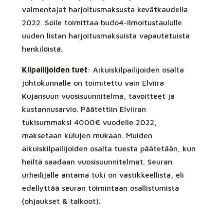
valmentajat harjoitusmaksusta kevätkaudella
2022. Soile toimittaa budo4-ilmoitustaululle
uuden listan harjoitusmaksuista vapautetuista
henkilöistä.
Kilpailijoiden tuet
: Aikuiskilpailijoiden osalta
johtokunnalle on toimitettu vain Elviira
Kujansuun vuosisuunnitelma, tavoitteet ja
kustannusarvio. Päätettiin Elviiran
tukisummaksi 4000€ vuodelle 2022,
maksetaan kulujen mukaan. Muiden
aikuiskilpailijoiden osalta tuesta päätetään, kun
heiltä saadaan vuosisuunnitelmat. Seuran
urheilijalle antama tuki on vastikkeellista, eli
edellyttää seuran toimintaan osallistumista
(ohjaukset & talkoot).