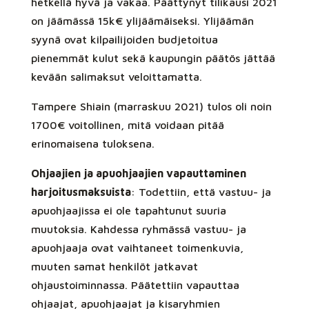
hetkellä hyvä ja vakaa. Päättynyt tilikausi 2021
on jäämässä 15k€ ylijäämäiseksi. Ylijäämän
syynä ovat kilpailijoiden budjetoitua
pienemmät kulut sekä kaupungin päätös jättää
kevään salimaksut veloittamatta.
Tampere Shiain (marraskuu 2021) tulos oli noin
1700€ voitollinen, mitä voidaan pitää
erinomaisena tuloksena.
Ohjaajien ja apuohjaajien vapauttaminen
harjoitusmaksuista
: Todettiin, että vastuu- ja
apuohjaajissa ei ole tapahtunut suuria
muutoksia. Kahdessa ryhmässä vastuu- ja
apuohjaaja ovat vaihtaneet toimenkuvia,
muuten samat henkilöt jatkavat
ohjaustoiminnassa. Päätettiin vapauttaa
ohjaajat, apuohjaajat ja kisaryhmien