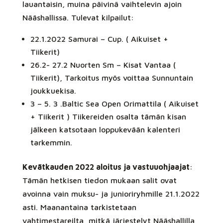
lauantaisin, muina päivinä vaihtelevin ajoin
Nääshallissa. Tulevat kilpailut:
22.1.2022 Samurai – Cup. ( Aikuiset +
Tiikerit)
26.2- 27.2 Nuorten Sm – Kisat Vantaa (
Tiikerit), Tarkoitus myös voittaa Sunnuntain
joukkuekisa.
3 – 5. 3 .Baltic Sea Open Orimattila ( Aikuiset
+ Tiikerit ) Tiikereiden osalta tämän kisan
jälkeen katsotaan loppukevään kalenteri
tarkemmin.
Kevätkauden 2022 aloitus ja vastuuohjaajat
:
Tämän hetkisen tiedon mukaan salit ovat
avoinna vain muksu- ja junioriryhmille 21.1.2022
asti. Maanantaina tarkistetaan
vahtimestareilta, mitkä järjestelyt Nääshallilla