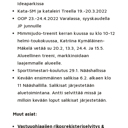
Ideaparkissa
Kata-SM ja kataleiri Treella 19.-20.3.2022
OOP 23.-24.4.2022 Varalassa, syyskaudella
JP junnuille
Mimmijudo-treenit kerran kuussa su klo 10-12
helmi-toukokuussa, Katriina Kymäläinen-
Mäkelä vetää su 20.2, 13.3, 24.4. Ja 15.5.
Alueellinen treeni, markkinoidaan
laajemmalle alueelle.
Sporttimestari-koulutus 29.1. Nääshallissa
Kevään ensimmäinen salikisa 6.2. alkaen klo
11 Nääshallilla. Salikisat järjestetään
aluetoimintana. Antti selvittää missä ja
milloin kevään loput salikisat järjestetään.
Muut asiat:
Vastuuohjaajien rikosrekisteriselvitys &