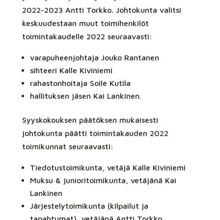
2022-2023 Antti Torkko. Johtokunta valitsi
keskuudestaan muut toimihenkilöt
toimintakaudelle 2022 seuraavasti:
varapuheenjohtaja Jouko Rantanen
sihteeri Kalle Kiviniemi
rahastonhoitaja Soile Kutila
hallituksen jäsen Kai Lankinen.
Syyskokouksen päätöksen mukaisesti
johtokunta päätti toimintakauden 2022
toimikunnat seuraavasti:
Tiedotustoimikunta, vetäjä Kalle Kiviniemi
Muksu & junioritoimikunta, vetäjänä Kai
Lankinen
Järjestelytoimikunta (kilpailut ja
tapahtumat), vetäjänä Antti Torkko