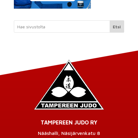
Etsi
TAMPEREEN JUDO RY
Nääshalli, Näsijärvenkatu 8