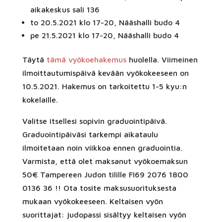
aikakeskus sali 136
to 20.5.2021 klo 17-20, Nääshalli budo 4
pe 21.5.2021 klo 17-20, Nääshalli budo 4
Täytä
tämä vyökoehakemus
huolella. Viimeinen
ilmoittautumispäivä kevään vyökokeeseen on
10.5.2021. Hakemus on tarkoitettu 1-5 kyu:n
kokelaille.
Valitse itsellesi sopivin graduointipäivä.
Graduointipäiväsi tarkempi aikataulu
ilmoitetaan noin viikkoa ennen graduointia.
Varmista, että olet maksanut vyökoemaksun
50€ Tampereen Judon tilille FI69 2076 1800
0136 36 !! Ota tosite maksusuorituksesta
mukaan vyökokeeseen. Keltaisen vyön
suorittajat: judopassi sisältyy keltaisen vyön