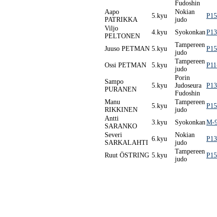
Fudoshin
Aapo
Nokian
5.kyu
P15
PATRIKKA
judo
Viljo
4.kyu
Syokonkan
P13
PELTONEN
Tampereen
Juuso PETMAN
5.kyu
P15
judo
Tampereen
Ossi PETMAN
5.kyu
P11
judo
Porin
Sampo
5.kyu
Judoseura
P13
PURANEN
Fudoshin
Manu
Tampereen
5.kyu
P15
RIKKINEN
judo
Antti
3.kyu
Syokonkan
M-9
SARANKO
Severi
Nokian
6.kyu
P13
SARKALAHTI
judo
Tampereen
Ruut ÖSTRING
5.kyu
P15
judo