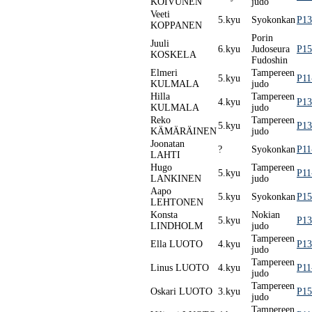
KOIVUNEN
judo
Veeti
5.kyu
Syokonkan
P13
KOPPANEN
Porin
Juuli
6.kyu
Judoseura
P15
KOSKELA
Fudoshin
Elmeri
Tampereen
5.kyu
P11
KULMALA
judo
Hilla
Tampereen
4.kyu
P13
KULMALA
judo
Reko
Tampereen
5.kyu
P13
KÄMÄRÄINEN
judo
Joonatan
?
Syokonkan
P11
LAHTI
Hugo
Tampereen
5.kyu
P11
LANKINEN
judo
Aapo
5.kyu
Syokonkan
P15
LEHTONEN
Konsta
Nokian
5.kyu
P13
LINDHOLM
judo
Tampereen
Ella LUOTO
4.kyu
P13
judo
Tampereen
Linus LUOTO
4.kyu
P11
judo
Tampereen
Oskari LUOTO
3.kyu
P15
judo
Tampereen