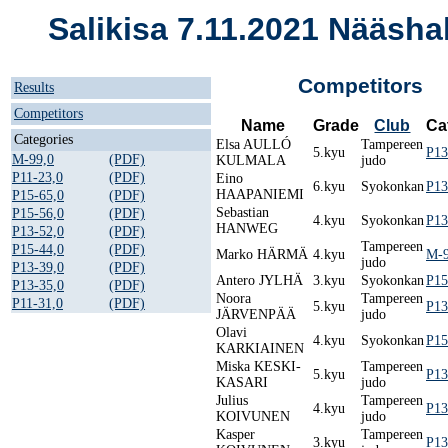
Salikisa 7.11.2021 Nääshal
Competitors
Results
Competitors
Name
Grade
Club
Ca
Categories
Elsa AULLÓ
Tampereen
5.kyu
P13
M-99,0
(PDF)
KULMALA
judo
P11-23,0
(PDF)
Eino
6.kyu
Syokonkan
P13
HAAPANIEMI
P15-65,0
(PDF)
Sebastian
P15-56,0
(PDF)
4.kyu
Syokonkan
P13
HANWEG
P13-52,0
(PDF)
Tampereen
P15-44,0
(PDF)
Marko HÄRMÄ
4.kyu
M-9
judo
P13-39,0
(PDF)
Antero JYLHÄ
3.kyu
Syokonkan
P15
P13-35,0
(PDF)
Noora
Tampereen
P11-31,0
(PDF)
5.kyu
P13
JÄRVENPÄÄ
judo
Olavi
4.kyu
Syokonkan
P15
KARKIAINEN
Miska KESKI-
Tampereen
5.kyu
P13
KASARI
judo
Julius
Tampereen
4.kyu
P13
KOIVUNEN
judo
Kasper
Tampereen
3.kyu
P13