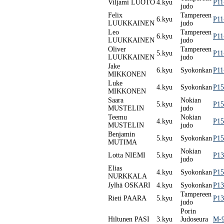
Viljami LUOTO
4.kyu
P11
judo
Felix
Tampereen
6.kyu
P11
LUUKKAINEN
judo
Leo
Tampereen
6.kyu
P11
LUUKKAINEN
judo
Oliver
Tampereen
5.kyu
P11
LUUKKAINEN
judo
Jake
6.kyu
Syokonkan
P11
MIKKONEN
Luke
4.kyu
Syokonkan
P15
MIKKONEN
Saara
Nokian
5.kyu
P15
MUSTELIN
judo
Teemu
Nokian
4.kyu
P15
MUSTELIN
judo
Benjamin
5.kyu
Syokonkan
P15
MUTIMA
Nokian
Lotta NIEMI
5.kyu
P13
judo
Elias
4.kyu
Syokonkan
P15
NURKKALA
Jylhä OSKARI
4.kyu
Syokonkan
P13
Tampereen
Rieti PAARA
5.kyu
P13
judo
Porin
Hiltunen PASI
3.kyu
Judoseura
M-9