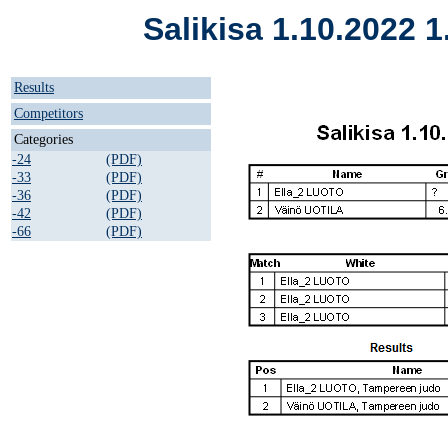
Salikisa 1.10.2022 1
Results
Competitors
Categories
-24
(PDF)
-33
(PDF)
-36
(PDF)
-42
(PDF)
-66
(PDF)